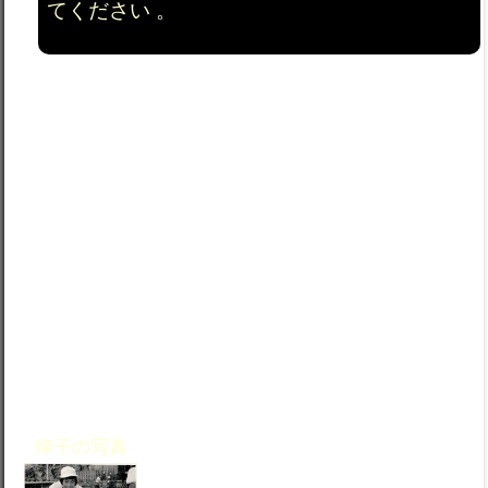
てください 。
魅力的で楽しさが高まるが困難な事に挑む事が増えて
いく。 知れば知るほど、知らない事が沢山。何故か手
品師が細ひもを口から引き出している様子の繰り返し
を見ているみたい。長年になると自分の態度が受動的
から積極力に変化している。 いろんなことに対してな
んでかなと思いながら観察、比較、が増えてきた。人
間関係が特にそうなのである。時々敏感過ぎて複雑
だ。数学みたいに、１＋１は２で簡単におわればと思
う。 年月が過ぎさるにいたり、何故か考え方の土台が
広くなつた。経験をしている事にちょこちょこと気が
付いている。そんな時、あまりに複雑すぎたときイラ
イラしたり、悔しさを 沢山経験した。そんな経験をす
るごとに、敏感に反応して強すぎる感情が野生動物が
野原で対決している様な感じになつてしまうのであ
る。
兎に角問題への対処する気構えが 感情
律子の写真
に取られてしまう。併し乍らいろんな
違った分野の新しい知識を得る機会に