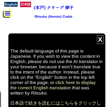
English
日本語
(本戸) クラーブ 律子
Ritsuko (Hondo) Crabb
X
The default language of this page is
Japanese. If you wish to view this content in
English, please do not use the AI translator in
your browser, because it won't translate true
to the intent of the author. Instead, please
click on the "English" button in the top left
corner of the page, or
click here to display
the correct English translation
that was
About Ritsuko Crabb
written by Ritsuko.
My Bilingual and Multicultural Life
日本語で続きを読むにはこちらをクリックし
思うには二カ国語と混合した文化の世界に住む生活は