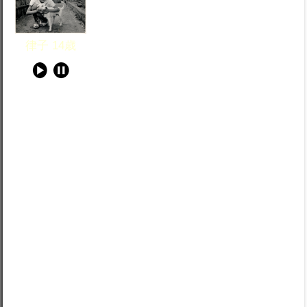
出会た時、何時も何処からか喜びと感
動が温泉の水の様に 湧き出してくるよ
律子 14歳
うな温かい気分になる事が有つた。暖
かくて新鮮と言う感じ。思うには、ま
さに特別感覚が忙しく働いているよう
な感じがしたのである。 新しい事柄を習う時あれこれ
疑問と質問が頭の中で走り回っている。物事に関心を
抱くことは私の世界を広くしてくれただけでなく、他
人の世界も少しずつ理解できた気がする。 とにかく新
鮮な空気が鼻と喉を通りウキウキした肺に入りそれか
ら満足感が頭脳の楽しさが沢山集まる箱に”こんにち
は。”と言つて入る感じがする。
共に思えば自由な考え方とはどうするのだろうか、と
思うことがあるのである。やつと二カ国語と混合した
文化の世界に住ようになつてから、少しずつ理解が可
能になった。 兎に角良く聞く言葉”表現の自由”であ
る。判るようでも良く考えてみたらおそらく自由と言