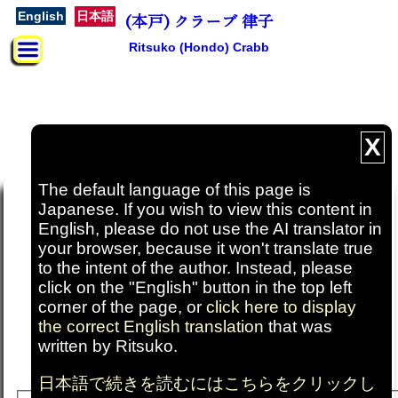
(本戸) クラーブ 律子
English
日本語
Ritsuko (Hondo) Crabb
X
The default language of this page is
RitsukoCrabb.com へのお問い合わせ
Japanese. If you wish to view this content in
ご意見・ご質問は下記までご連絡ください
English, please do not use the AI translator in
your browser, because it won't translate true
RitsukoCrabb.com に関するご意見、ご提案、ご質問
to the intent of the author. Instead, please
をお待ちしております。
click on the "English" button in the top left
下記のフォームからお問い合わせください。
corner of the page, or
click here to display
the correct English translation
that was
RitsukoCrabb.com をご利用いただき、ありがとうご
written by Ritsuko.
ざいます。
日本語で続きを読むにはこちらをクリックし