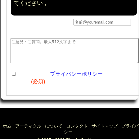
てください 。
あなたの名前
あなたのEメールアドレス
コメント:
このサイトの
プライバシーポリシー
を読み、同意
します .
(必須)
ホム
アーティクル
について
コンタクト
サイトマップ
プライバ
シー